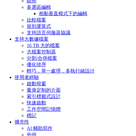
組態
多選區編輯
相黏垂直模式下的編輯
比較檔案
規則運算式
支持語言伺服器協議
支持大數據檔案
16 TB 大的檔案
大檔案控制器
分割/合併檔案
優化排序
輕巧，單一處理，多執行緒設计
使用者經驗
啟動視窗
量身定制的介面
索引標籤式設計
快速啟動
工作空間記憶體
標記
擴充性
AI 輔助寫作
外掛