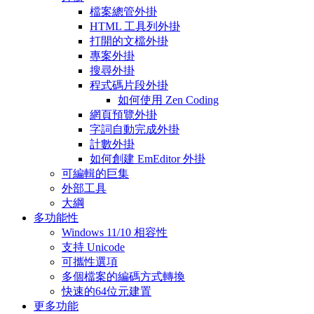
檔案總管外掛
HTML 工具列外掛
打開的文檔外掛
專案外掛
搜尋外掛
程式碼片段外掛
如何使用 Zen Coding
網頁預覽外掛
字詞自動完成外掛
計數外掛
如何創建 EmEditor 外掛
可編輯的巨集
外部工具
大綱
多功能性
Windows 11/10 相容性
支持 Unicode
可攜性選項
多個檔案的編碼方式轉換
快速的64位元建置
更多功能