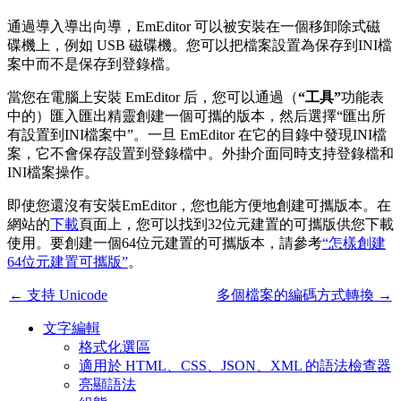
通過導入導出向導，EmEditor 可以被安裝在一個移卸除式磁
碟機上，例如 USB 磁碟機。您可以把檔案設置為保存到INI檔
案中而不是保存到登錄檔。
當您在電腦上安裝 EmEditor 后，您可以通過（
“工具”
功能表
中的）匯入匯出精靈創建一個可攜的版本，然后選擇“匯出所
有設置到INI檔案中”。一旦 EmEditor 在它的目錄中發現INI檔
案，它不會保存設置到登錄檔中。外掛介面同時支持登錄檔和
INI檔案操作。
即使您還沒有安裝EmEditor，您也能方便地創建可攜版本。在
網站的
下載
頁面上，您可以找到32位元建置的可攜版供您下載
使用。要創建一個64位元建置的可攜版本，請參考
“怎樣創建
64位元建置可攜版”
。
← 支持 Unicode
多個檔案的編碼方式轉換 →
文字編輯
格式化選區
適用於 HTML、CSS、JSON、XML 的語法檢查器
亮顯語法