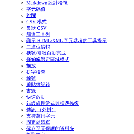
Markdown 設計檢視
字元碼值
跳躍
CSV 模式
巢狀 CSV
篩選工具列
顯示 HTML/XML 字元參考的工具提示
二進位編輯
括號/引號自動完成
僅編輯選定區域模式
拖放
拼字檢查
編號
剪貼簿記錄
書籤
快速啟動
錯誤處理常式與損毀修復
傳訊 （外掛）
支持萬用字元
固定於清單
儲存至受保護的資料夾