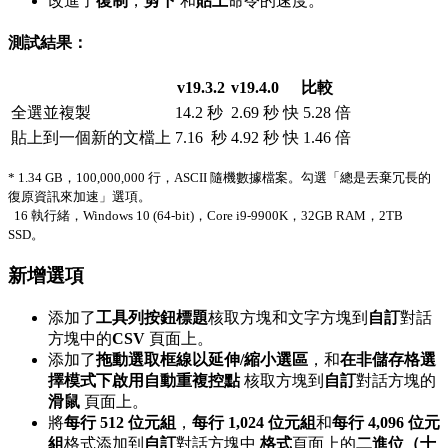
改進了
復制
，
剪下
和
貼上
命令的速度。
測試結果：
v19.3.2
v19.4.0
比較
全選並複製
14.2 秒
2.69 秒
快 5.28 倍
貼上到一個新的文檔上
7.16 秒
4.92 秒
快 1.46 倍
* 1.34 GB，100,000,000 行，ASCII 隨機數據檔案。勾選「總是丟棄冗長的
復原資訊來加速」選項。
16 執行緒，Windows 10 (64-bit)，Core i9-9900K，32GB RAM，2TB
SSD。
新增選項
添加了
工具列按鈕標題
核取方塊和文字方塊到
自訂
對話
方塊中的
CSV
頁面上。
添加了
拖動選取框線以延伸/縮小選區
，和
在非儲存格選
擇模式下啟用自動重複控點
核取方塊到
自訂
對話方塊的
滑鼠
頁面上。
將
每行 512 位元組
，
每行 1,024 位元組
和
每行 4,096 位元
組
格式添加到
自訂
對話方塊中
格式
頁面上的
二進位（十