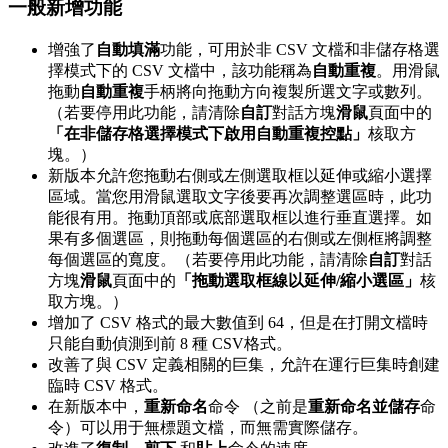
一般新增功能
增強了
自動填滿
功能，可用於非 CSV 文檔和非儲存格選
擇模式下的 CSV 文檔中，該功能稱為
自動重複
。用滑鼠
拖動
自動重複
手柄將向拖動方向複製所選文字或數列。
（若要停用此功能，請清除
自訂
對話方塊
滑鼠
頁面中的
「在非儲存格選擇模式下啟用自動重複控點」
核取方
塊。）
新版本允許您拖動右側或左側選取框以延伸或縮小選擇
區域。當您用滑鼠選取文字後要再次調整選區時，此功
能很有用。拖動頂部或底部選取框以進行垂直選擇。如
果有多個選區，則拖動每個選區的右側或左側框將調整
每個選區的寬度。（若要停用此功能，請清除
自訂
對話
方塊
滑鼠
頁面中的
「拖動選取框線以延伸/縮小選區」
核
取方塊。）
增加了 CSV 格式的最大數值到 64，但是在打開文檔時
只能自動偵測到前 8 種 CSV格式。
改善了與 CSV 定義相關的巨集，允許在運行巨集時創建
臨時 CSV 格式。
在新版本中，
重新命名
命令 （之前是
重新命名並儲存
命
令）可以用于無標題文檔，而無需實際儲存。