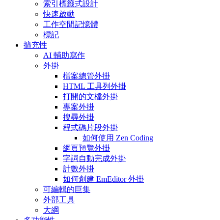
索引標籤式設計
快速啟動
工作空間記憶體
標記
擴充性
AI 輔助寫作
外掛
檔案總管外掛
HTML 工具列外掛
打開的文檔外掛
專案外掛
搜尋外掛
程式碼片段外掛
如何使用 Zen Coding
網頁預覽外掛
字詞自動完成外掛
計數外掛
如何創建 EmEditor 外掛
可編輯的巨集
外部工具
大綱