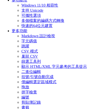
多功能性
Windows 11/10 相容性
支持 Unicode
可攜性選項
多個檔案的編碼方式轉換
快速的64位元建置
更多功能
Markdown 設計檢視
字元碼值
跳躍
CSV 模式
巢狀 CSV
篩選工具列
顯示 HTML/XML 字元參考的工具提示
二進位編輯
括號/引號自動完成
僅編輯選定區域模式
拖放
拼字檢查
編號
剪貼簿記錄
書籤