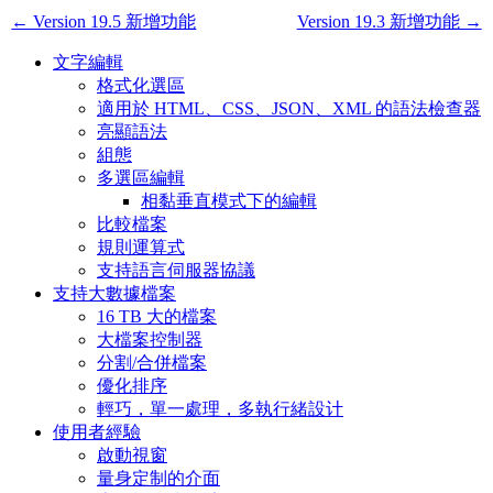
← Version 19.5 新增功能
Version 19.3 新增功能 →
文字編輯
格式化選區
適用於 HTML、CSS、JSON、XML 的語法檢查器
亮顯語法
組態
多選區編輯
相黏垂直模式下的編輯
比較檔案
規則運算式
支持語言伺服器協議
支持大數據檔案
16 TB 大的檔案
大檔案控制器
分割/合併檔案
優化排序
輕巧，單一處理，多執行緒設计
使用者經驗
啟動視窗
量身定制的介面