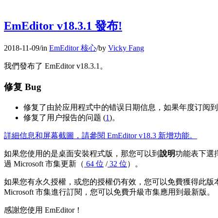
EmEditor v18.3.1 發布!
2018-11-09
/
in
EmEditor 核心
/
by
Vicky Fang
我們發布了 EmEditor v18.3.1。
修复 Bug
修复了由於应用程式中的错误日期信息，如果年度订阅到期
修复了用户报告的问题 (
1
)。
詳細信息和屏幕截圖，請參閱 EmEditor v18.3 新增功能。
如果您使用的是桌面安裝程式版，那您可以到
說明
功能表下選
過 Microsoft 市集更新（
64 位
/
32 位
）。
如果您有永久授權，或您的授權仍有效，您可以免費獲得此版
Microsoft 市集進行訂閱，您可以免費升級市集應用到最新版。
感謝您使用 EmEditor！