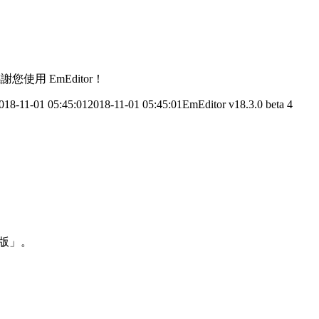
您使用 EmEditor！
018-11-01 05:45:01
2018-11-01 05:45:01
EmEditor v18.3.0 beta 4
 版」。