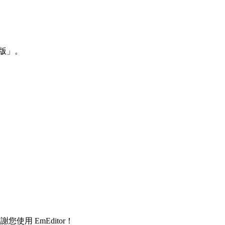
 版」。
您使用 EmEditor！