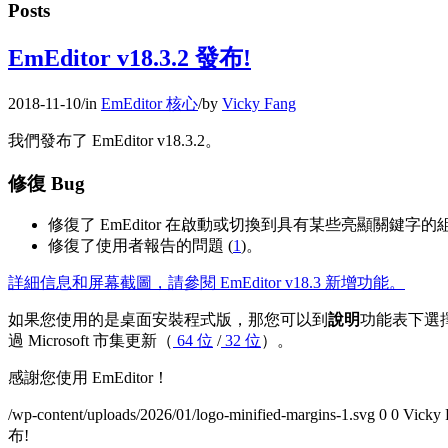
Posts
EmEditor v18.3.2 發布!
2018-11-10
/
in
EmEditor 核心
/
by
Vicky Fang
我們發布了 EmEditor v18.3.2。
修復 Bug
修復了 EmEditor 在啟動或切換到具有某些亮顯關鍵字
修復了使用者報告的問題 (
1
)。
詳細信息和屏幕截圖，請參閱 EmEditor v18.3 新增功能。
如果您使用的是桌面安裝程式版，那您可以到
說明
功能表下選
過 Microsoft 市集更新（
64 位
/
32 位
）。
感謝您使用 EmEditor！
/wp-content/uploads/2026/01/logo-minified-margins-1.svg
0
0
Vicky 
布!